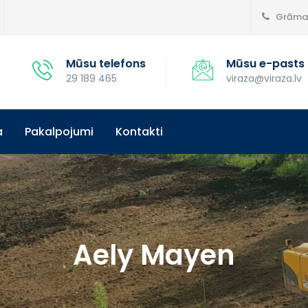
Grāmat
Mūsu telefons
Mūsu e-pasts
29 189 465
viraza@viraza.lv
a
Pakalpojumi
Kontakti
Aely Mayen