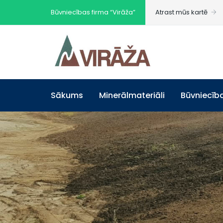
Būvniecības firma “Virāža”
Atrast mūs kartē
Sākums
Minerālmateriāli
Būvniecīb