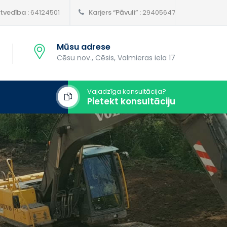
vedība :
64124501
Karjers “Pāvuli” :
29405647
Mūsu adrese
Cēsu nov., Cēsis, Valmieras iela 17
Vajadzīga konsultācija?
Pietekt konsultāciju