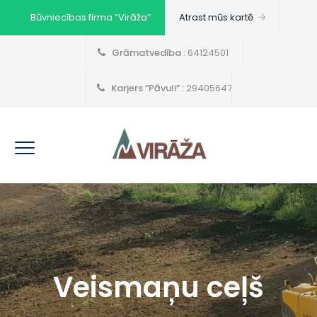
Būvniecības firma “Virāža”
Atrast mūs kartē
Grāmatvedība :
64124501
Karjers “Pāvuli” :
29405647
Veismaņu ceļš