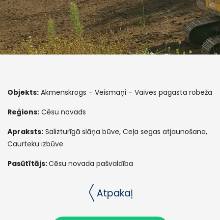
Objekts:
Akmenskrogs – Veismaņi – Vaives pagasta robeža
Reģions:
Cēsu novads
Apraksts:
Salizturīgā slāņa būve, Ceļa segas atjaunošana,
Caurteku izbūve
Pasūtītājs:
Cēsu novada pašvaldība
〱Atpakaļ